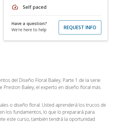
speed
Self paced
Have a question?
REQUEST INFO
We're here to help
tos del Diseño Floral Bailey, Parte 1 de la serie
 Preston Bailey, el experto en diseño floral más
rales o diseño floral. Usted aprenderá los trucos de
en los fundamentos, lo que lo preparará para
te este curso, también tendrá la oportunidad