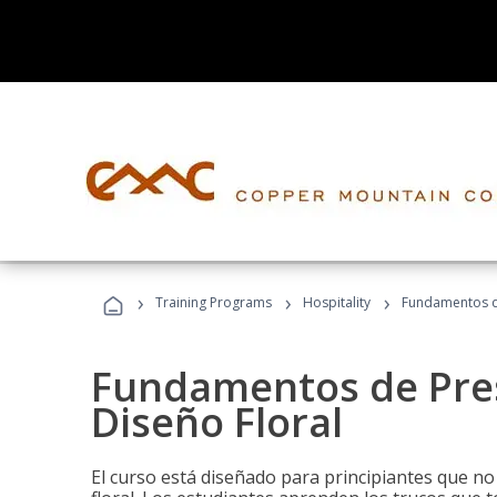
›
›
›
Training Programs
Hospitality
Fundamentos de
Fundamentos de Pres
Diseño Floral
El curso está diseñado para principiantes que no 