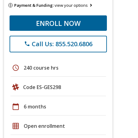
Payment & Funding:
view your options
ENROLL NOW
Call Us: 855.520.6806
phone
schedule
240 course hrs
Code ES-GES298
calendar_today
6 months
grid_on
Open enrollment