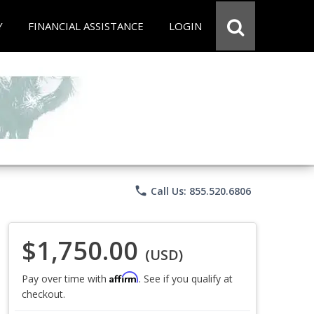
Y
FINANCIAL ASSISTANCE
LOGIN
phone
Call Us: 855.520.6806
$1,750.00
(USD)
Affirm
Pay over time with
. See if you qualify at
checkout.