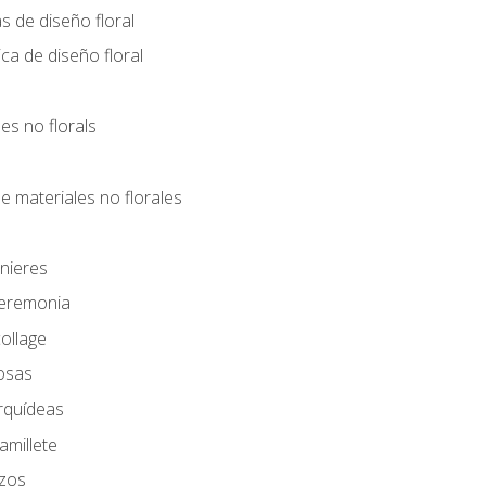
s de diseño floral
ca de diseño floral
les no florals
e materiales no florales
nieres
Ceremonia
ollage
osas
rquídeas
amillete
azos