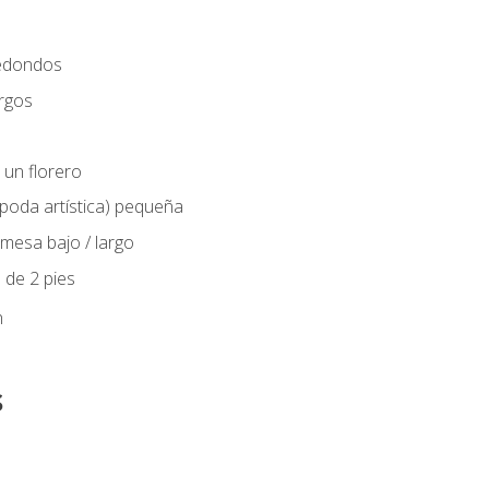
edondos
rgos
 un florero
(poda artística) pequeña
mesa bajo / largo
 de 2 pies
n
s