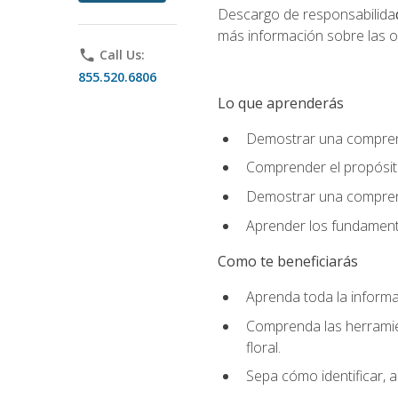
Descargo de responsabilida
más información sobre las o
phone
Call Us:
855.520.6806
Lo que aprenderás
Demostrar una comprensi
Comprender el propósito
Demostrar una comprensi
Aprender los fundamento
Como te beneficiarás
Aprenda toda la informac
Comprenda las herramient
floral.
Sepa cómo identificar, a