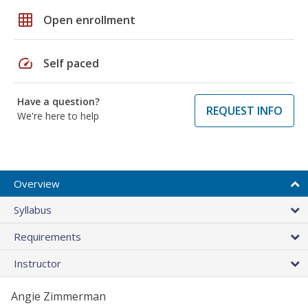
grid_on
Open enrollment
speed
Self paced
Have a question?
REQUEST INFO
We're here to help
Overview
Syllabus
Requirements
Instructor
Angie Zimmerman