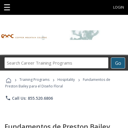
☰
LOGIN
Search
Go
Career
Training
›
›
›
Programs
Training Programs
Hospitality
Fundamentos de
Preston Bailey para el Diseño Floral
phone
Call Us: 855.520.6806
Fundamentos de Preston Bailey