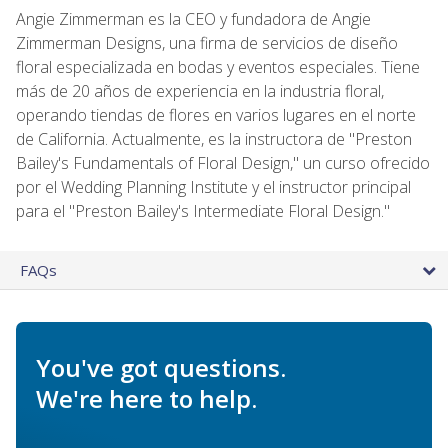
Angie Zimmerman es la CEO y fundadora de Angie
Zimmerman Designs, una firma de servicios de diseño
floral especializada en bodas y eventos especiales. Tiene
más de 20 años de experiencia en la industria floral,
operando tiendas de flores en varios lugares en el norte
de California. Actualmente, es la instructora de "Preston
Bailey's Fundamentals of Floral Design," un curso ofrecido
por el Wedding Planning Institute y el instructor principal
para el "Preston Bailey's Intermediate Floral Design."
FAQs
You've got questions.
We're here to help.