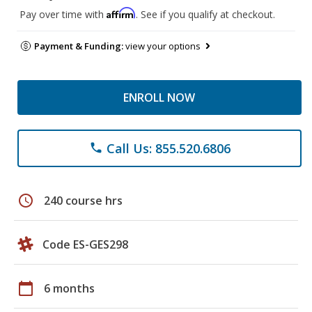
Affirm
Pay over time with
. See if you qualify at checkout.
Payment & Funding:
view your options
ENROLL NOW
Call Us: 855.520.6806
phone
schedule
240 course hrs
Code ES-GES298
calendar_today
6 months