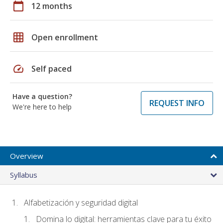
calendar_today
12 months
grid_on
Open enrollment
speed
Self paced
Have a question?
REQUEST INFO
We're here to help
Overview
Syllabus
Alfabetización y seguridad digital
Domina lo digital: herramientas clave para tu éxito