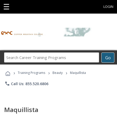
☰
LOGIN
Search
Go
Career
Training
›
›
›
Programs
Training Programs
Beauty
Maquillista
phone
Call Us: 855.520.6806
Maquillista