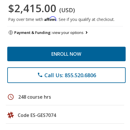
$2,415.00
(USD)
Affirm
Pay over time with
. See if you qualify at checkout.
Payment & Funding:
view your options
ENROLL NOW
Call Us: 855.520.6806
phone
schedule
248 course hrs
Code ES-GES7074