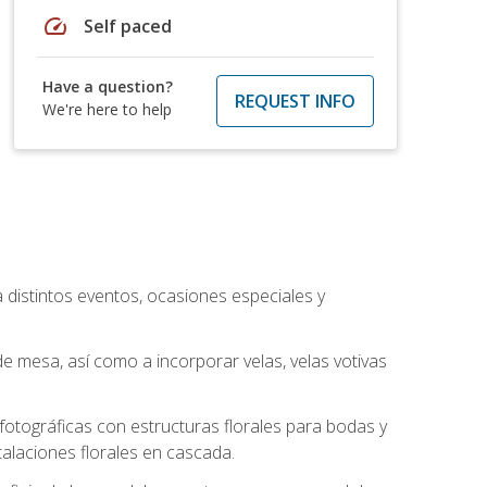
speed
Self paced
Have a question?
REQUEST INFO
We're here to help
a distintos eventos, ocasiones especiales y
e mesa, así como a incorporar velas, velas votivas
otográficas con estructuras florales para bodas y
alaciones florales en cascada.