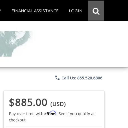
Y
FINANCIAL ASSISTANCE
LOGIN
phone
Call Us: 855.520.6806
$885.00
(USD)
Affirm
Pay over time with
. See if you qualify at
checkout.