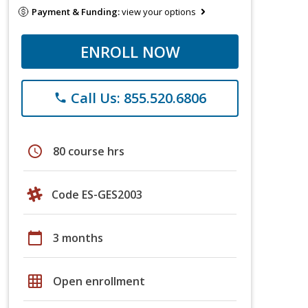
Payment & Funding:
view your options
ENROLL NOW
Call Us: 855.520.6806
phone
schedule
80 course hrs
Code ES-GES2003
calendar_today
3 months
grid_on
Open enrollment