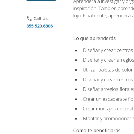
Aprenderá a investigar y org
inspiración. También aprende
lujo. Finalmente, aprenderá a
phone
Call Us:
855.520.6806
Lo que aprenderás
Diseñar y crear centros
Diseñar y crear arreglos
Utilizar paletas de color
Diseñar y crear centros
Diseñar arreglos florale
Crear un escaparate flo
Crear montajes decorati
Montar y promocionar se
Como te beneficiarás