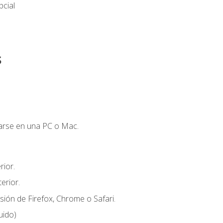
cial
s
zarse en una PC o Mac.
ior.
erior.
sión de Firefox, Chrome o Safari.
uido)