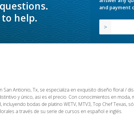
answer any qu
 questions.
and payment o
to help.
en San Antionio, Tx, se especializa en exquisito diseño floral / 
tintivo y único, asi es el precio. Con conocimientos en moda, m
l, incluyendo bodas de platino WETV, MTV3, Top Chef Texas, sól
rales a través de su serie de cursos en español e inglés.