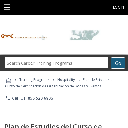
☰
LOGIN
Search
Go
Career
Training
›
›
›
Programs
Training Programs
Hospitality
Plan de Estudios del
Curso de Certificación de Organización de Bodas y Eventos
phone
Call Us: 855.520.6806
Plan de Estudios del Curso de