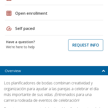
grid_on
Open enrollment
speed
Self paced
Have a question?
REQUEST INFO
We're here to help
Overview
Los planificadores de bodas combinan creatividad y
organización para ayudar a las parejas a celebrar el día
más importante de sus vidas. ¡Entrenados para una
carrera rodeada de eventos de celebración!