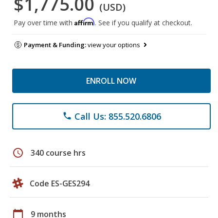
$1,775.00
(USD)
Affirm
Pay over time with
. See if you qualify at checkout.
Payment & Funding:
view your options
ENROLL NOW
Call Us: 855.520.6806
phone
schedule
340 course hrs
Code ES-GES294
calendar_today
9 months