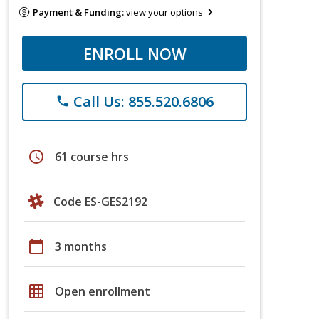
Payment & Funding:
view your options
ENROLL NOW
Call Us: 855.520.6806
phone
schedule
61 course hrs
Code ES-GES2192
calendar_today
3 months
grid_on
Open enrollment