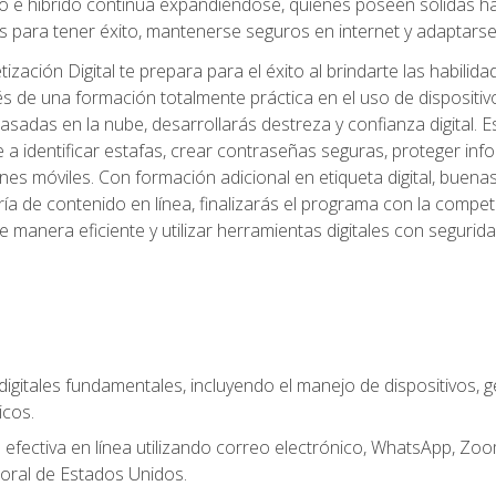
 e híbrido continúa expandiéndose, quienes poseen sólidas habi
 para tener éxito, mantenerse seguros en internet y adaptarse 
ación Digital te prepara para el éxito al brindarte las habilida
és de una formación totalmente práctica en el uso de dispositi
adas en la nube, desarrollarás destreza y confianza digital. Es
 a identificar estafas, crear contraseñas seguras, proteger in
ones móviles. Con formación adicional en etiqueta digital, buena
aduría de contenido en línea, finalizarás el programa con la com
e manera eficiente y utilizar herramientas digitales con segur
digitales fundamentales, incluyendo el manejo de dispositivos, g
icos.
fectiva en línea utilizando correo electrónico, WhatsApp, Zoom,
oral de Estados Unidos.