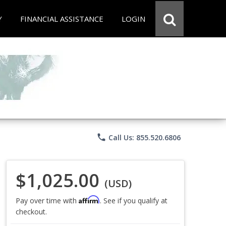
Y
FINANCIAL ASSISTANCE
LOGIN
phone
Call Us: 855.520.6806
$1,025.00
(USD)
Affirm
Pay over time with
. See if you qualify at
checkout.