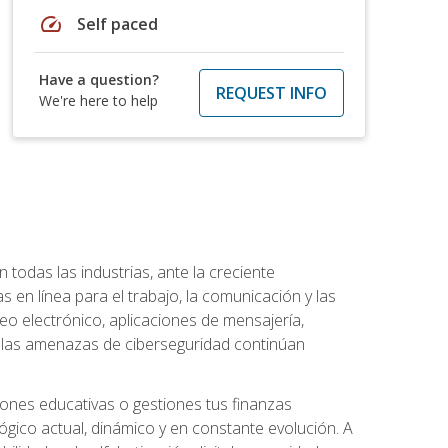
speed
Self paced
Have a question?
REQUEST INFO
We're here to help
todas las industrias, ante la creciente
en línea para el trabajo, la comunicación y las
o electrónico, aplicaciones de mensajería,
e las amenazas de ciberseguridad continúan
iones educativas o gestiones tus finanzas
lógico actual, dinámico y en constante evolución. A