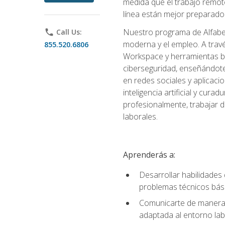
medida que el trabajo remoto
línea están mejor preparados
Nuestro programa de Alfabetiz
phone
Call Us:
moderna y el empleo. A trav
855.520.6806
Workspace y herramientas bas
ciberseguridad, enseñándote
en redes sociales y aplicaci
inteligencia artificial y cur
profesionalmente, trabajar d
laborales.
Aprenderás a:
Desarrollar habilidades 
problemas técnicos bás
Comunicarte de manera e
adaptada al entorno lab